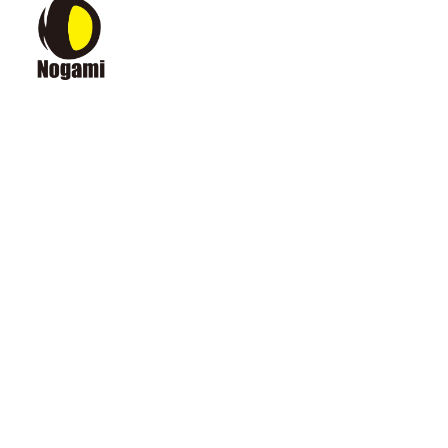
メ
イ
ン
コ
ン
テ
ン
ツ
へ
移
動