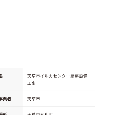
名
天草市イルカセンター厨房設備
工事
事業者
天草市
場所
天草市五和町