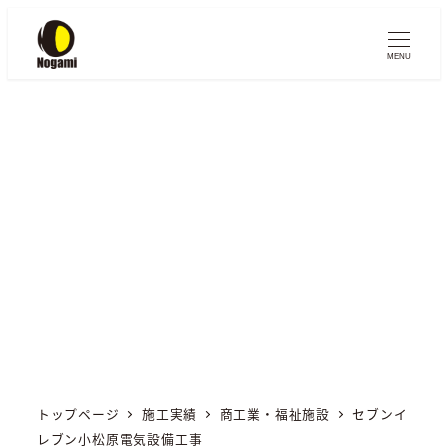
メ
イ
MENU
ン
コ
ン
テ
施工実績
ン
WORKS
ツ
へ
移
動
トップページ
施工実績
商工業・福祉施設
セブンイ
レブン小松原電気設備工事