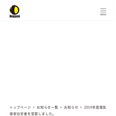
メ
イ
MENU
ン
コ
ン
テ
お知らせ
ン
NEWS
ツ
へ
移
動
トップページ
お知らせ一覧
お知らせ
2019年度電気
保安功労者を受賞しました。